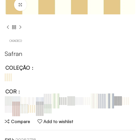
Click to enlarge
Safran
COLEÇÃO
COR
Compare
Add to wishlist
SKU:
29252718