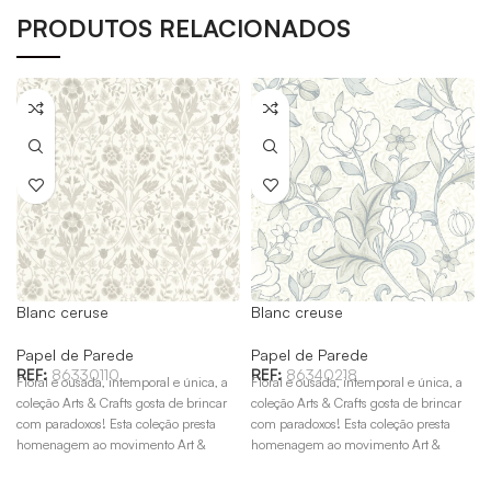
PRODUTOS RELACIONADOS
Blanc ceruse
Blanc creuse
Papel de Parede
Papel de Parede
REF:
86330110
REF:
86340218
Floral e ousada, intemporal e única, a
Floral e ousada, intemporal e única, a
coleção Arts & Crafts gosta de brincar
coleção Arts & Crafts gosta de brincar
com paradoxos! Esta coleção presta
com paradoxos! Esta coleção presta
homenagem ao movimento Art &
homenagem ao movimento Art &
Crafts do final do século XIX, sob o
Crafts do final do século XIX, sob o
C
patrocínio de William Morris.
patrocínio de William Morris.