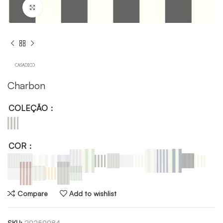
Click to enlarge
Charbon
COLEÇÃO
COR
Compare
Add to wishlist
SKU:
29259984