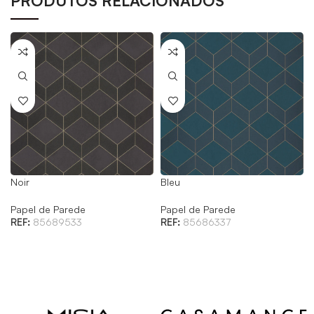
PRODUTOS RELACIONADOS
Noir
Bleu
Papel de Parede
Papel de Parede
REF:
85689533
REF:
85686337
C