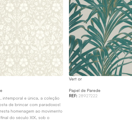
Vert or
de
Papel de Parede
REF:
28927222
, intemporal e única, a coleção
gosta de brincar com paradoxos!
presta homenagem ao movimento
 final do século XIX, sob o
illiam Morris.