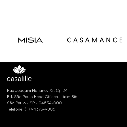
Read
Read
more
more
Rua Joaquim Floriano, 72, Cj 124
Ed. São Paulo Head Offices - Itaim Bibi
São Paulo - SP - 04534-000
Telefone: (11) 94373-9805