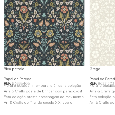
Bleu petrole
Grege
Papel de Parede
Papel de Pare
REF:
86336406
REF:
86331203
Floral e ousada, intemporal e única, a coleção
Floral e ousada
Arts & Crafts gosta de brincar com paradoxos!
Arts & Crafts 
Esta coleção presta homenagem ao movimento
Esta coleção 
Art & Crafts do final do século XIX, sob o
Art & Crafts do
patrocínio de William Morris.
patrocínio de W