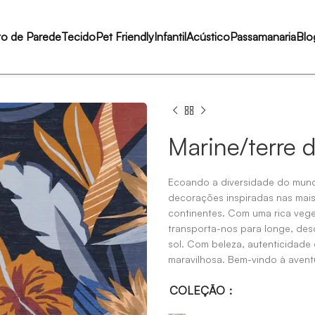
to de Parede
Tecido
Pet Friendly
Infantil
Acústico
Passamanaria
Blo
Marine/terre 
Ecoando a diversidade do mund
decorações inspiradas nas mais
continentes.
Com uma rica vegeta
transporta-nos para longe, des
sol.
Com beleza, autenticidade
maravilhosa.
Bem-vindo à avent
COLEÇÃO