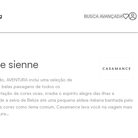
g
BUSCA AVANÇADA
de sienne
o, AVENTURA inclui uma seleção de
 belas paisagens de todos os
ção de cores vivas, irradia o espírito alegre das ilhas e
de a selva de Belize até uma pequena aldeia italiana banhada pelo
 e cores como tema comum, Casamance leva você na viagem mais
ura…