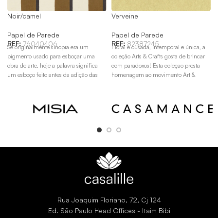
Noir/camel
Verveine
Papel de Parede
Papel de Parede
REF:
76040406
REF:
82387245
Se originalmente sinopia era um
Floral e ousada, intemporal e única, a
pigmento usado para esboçar uma
coleção Arts & Crafts gosta de brincar
obra de arte, hoje a palavra significa
com paradoxos! Esta coleção presta
um esboço feito antes da adição das
homenagem ao movimento Art &
cores. Desenvolvido e pintado à mão
Crafts do final do século XIX, sob o
livre pelo nosso estúdio de design,
patrocínio de William Morris.
Sinopia está disponível em cinco cores.
O desenho representa uma coleção de
listras cujas irregularidades se
harmonizam lindamente com o grão
do papel.
Rua Joaquim Floriano, 72, Cj 124
Ed. São Paulo Head Offices - Itaim Bibi