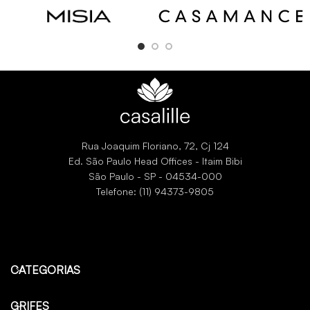
l
Rua Joaquim Floriano, 72, Cj 124
Ed. São Paulo Head Offices - Itaim Bibi
São Paulo - SP - 04534-000
Telefone: (11) 94373-9805
CATEGORIAS
GRIFES