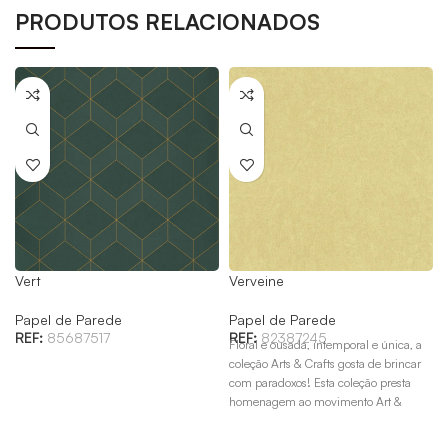
PRODUTOS RELACIONADOS
Vert
Verveine
Papel de Parede
Papel de Parede
REF:
85687517
REF:
82387245
Floral e ousada, intemporal e única, a
coleção Arts & Crafts gosta de brincar
com paradoxos! Esta coleção presta
o
homenagem ao movimento Art &
Crafts do final do século XIX, sob o
patrocínio de William Morris.