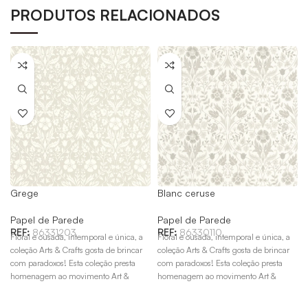
PRODUTOS RELACIONADOS
Grege
Blanc ceruse
Papel de Parede
Papel de Parede
REF:
86331203
REF:
86330110
Floral e ousada, intemporal e única, a
Floral e ousada, intemporal e única, a
coleção Arts & Crafts gosta de brincar
coleção Arts & Crafts gosta de brincar
com paradoxos! Esta coleção presta
com paradoxos! Esta coleção presta
o
homenagem ao movimento Art &
homenagem ao movimento Art &
Crafts do final do século XIX, sob o
Crafts do final do século XIX, sob o
patrocínio de William Morris.
patrocínio de William Morris.