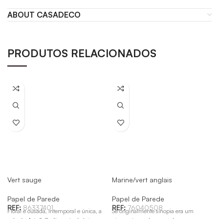
ABOUT CASADECO
PRODUTOS RELACIONADOS
Vert sauge
Marine/vert anglais
Papel de Parede
Papel de Parede
REF:
86337401
REF:
76040508
Floral e ousada, intemporal e única, a
Se originalmente sinopia era um