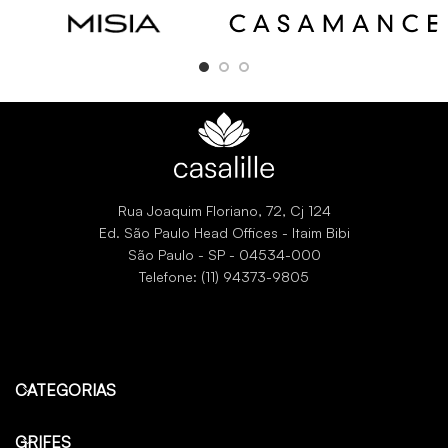
Sinopia está disponível em cinco cores.
O desenho representa uma coleção de
listras cujas irregularidades se
l
harmonizam lindamente com o grão
do papel.
Rua Joaquim Floriano, 72, Cj 124
Ed. São Paulo Head Offices - Itaim Bibi
São Paulo - SP - 04534-000
Telefone: (11) 94373-9805
CATEGORIAS
GRIFES