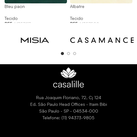
Bleu paon
Albatre
Tecido
Tecido
REF:
M357417
REF:
M357509
Rua Joaquim Floriano, 72, Cj 124
Ed. São Paulo Head Offices - Itaim Bibi
São Paulo - SP - 04534-000
Telefone: (11) 94373-9805