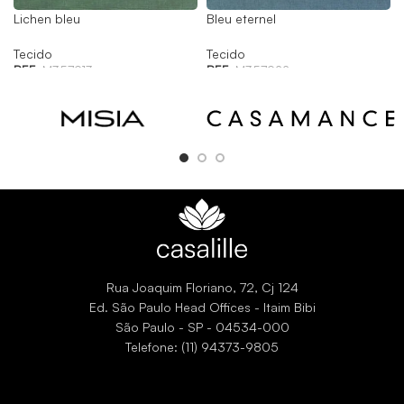
Lichen bleu
Bleu eternel
Tecido
Tecido
REF:
M357913
REF:
M357922
Rua Joaquim Floriano, 72, Cj 124
Ed. São Paulo Head Offices - Itaim Bibi
São Paulo - SP - 04534-000
Telefone: (11) 94373-9805