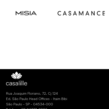
Read
Read
more
more
Rua Joaquim Floriano, 72, Cj 124
Ed. São Paulo Head Offices - Itaim Bibi
São Paulo - SP - 04534-000