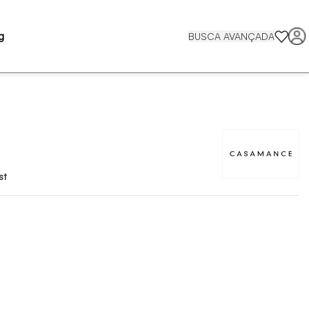
g
BUSCA AVANÇADA
st