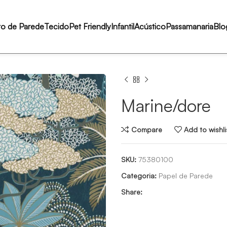
to de Parede
Tecido
Pet Friendly
Infantil
Acústico
Passamanaria
Blo
Marine/dore
Compare
Add to wishli
SKU:
75380100
Categoria:
Papel de Parede
Share: