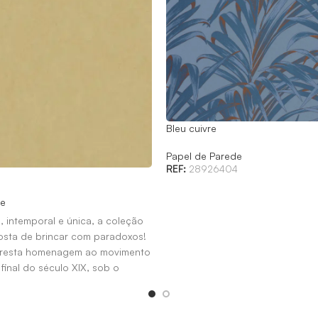
Bleu cuivre
Papel de Parede
REF:
28926404
de
, intemporal e única, a coleção
gosta de brincar com paradoxos!
presta homenagem ao movimento
 final do século XIX, sob o
illiam Morris.