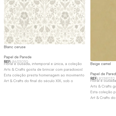
Blanc ceruse
Papel de Parede
REF:
86330110
Floral e ousada, intemporal e única, a coleção
Beige camel
Arts & Crafts gosta de brincar com paradoxos!
Papel de Pare
Esta coleção presta homenagem ao movimento
REF:
82381232
Floral e ousada
Art & Crafts do final do século XIX, sob o
Arts & Crafts 
patrocínio de William Morris.
Esta coleção 
Art & Crafts do
patrocínio de W