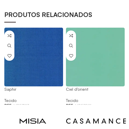
PRODUTOS RELACIONADOS
Saphir
Ciel d’orient
Tecido
Tecido
REF:
M357123
REF:
M357821