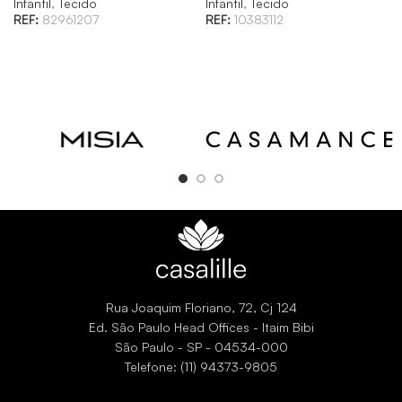
Infantil
,
Tecido
Infantil
,
Tecido
REF:
82961207
REF:
10383112
Rua Joaquim Floriano, 72, Cj 124
Ed. São Paulo Head Offices - Itaim Bibi
São Paulo - SP - 04534-000
Telefone: (11) 94373-9805