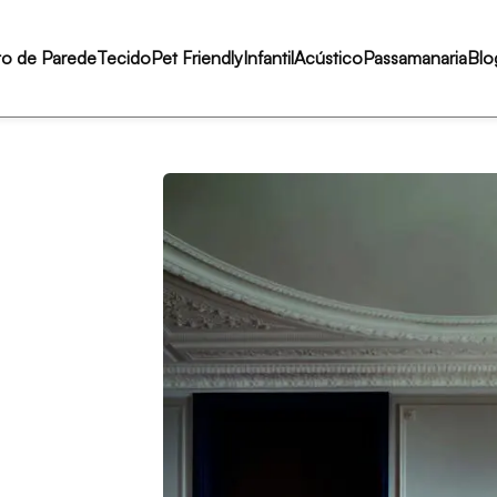
to de Parede
Tecido
Pet Friendly
Infantil
Acústico
Passamanaria
Blo