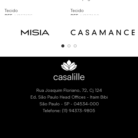
Tecido
Tecido
REF:
M357435
REF:
M357408
Rua Joaquim Floriano, 72, Cj 124
Ed. São Paulo Head Offices - Itaim Bibi
São Paulo - SP - 04534-000
Telefone: (11) 94373-9805