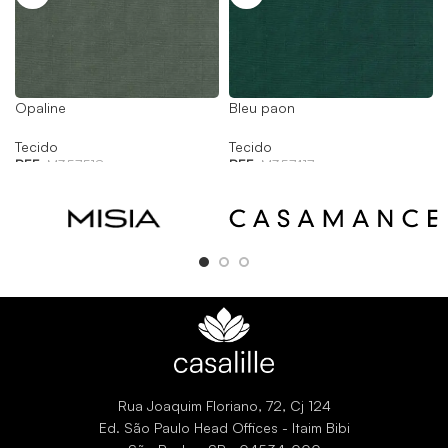
Opaline
Bleu paon
Tecido
Tecido
REF:
M357518
REF:
M357417
Rua Joaquim Floriano, 72, Cj 124
Ed. São Paulo Head Offices - Itaim Bibi