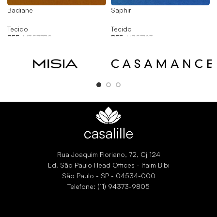
Badiane
Saphir
Tecido
Tecido
REF:
M357738
REF:
M357123
Rua Joaquim Floriano, 72, Cj 124
Ed. São Paulo Head Offices - Itaim Bibi
São Paulo - SP - 04534-000
Telefone: (11) 94373-9805