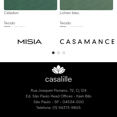
Céladon
Lichen bleu
Tecido
Tecido
REF:
M357114
REF:
M357913
Rua Joaquim Floriano, 72, Cj 124
Ed. São Paulo Head Offices - Itaim Bibi
São Paulo - SP - 04534-000
Telefone: (11) 94373-9805