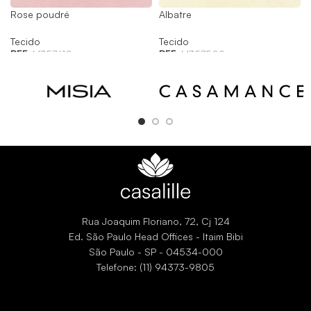
Rose poudré
Albatre
Tecido
Tecido
REF:
M357610
REF:
M357509
Rua Joaquim Floriano, 72, Cj 124
Ed. São Paulo Head Offices - Itaim Bibi
São Paulo - SP - 04534-000
Telefone: (11) 94373-9805