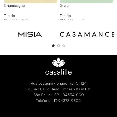
Champagne
Givre
Tecido
Tecido
REF:
M357408
REF:
M357720
Rua Joaquim Floriano, 72, Cj 124
Ed. São Paulo Head Offices - Itaim Bibi
São Paulo - SP - 04534-000
Telefone: (11) 94373-9805