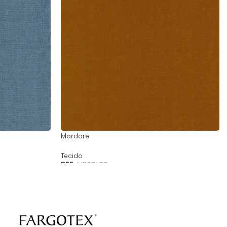
Mordoré
Tecido
REF:
M357637