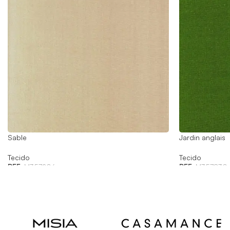
Sable
Jardin anglais
Tecido
Tecido
REF:
M357206
REF:
M357830