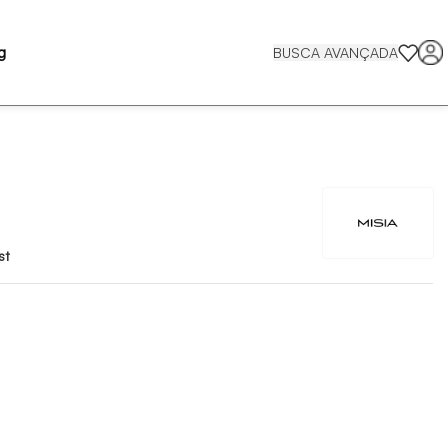
g
BUSCA AVANÇADA
st