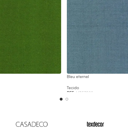
Bleu eternel
Tecido
REF:
M357922