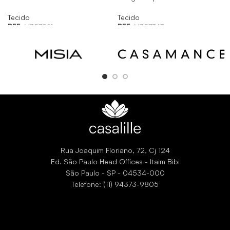
Tecido
Tecido
REF:
M357821
REF:
M357343
Rua Joaquim Floriano, 72, Cj 124
Ed. São Paulo Head Offices - Itaim Bibi
São Paulo - SP - 04534-000
Telefone: (11) 94373-9805