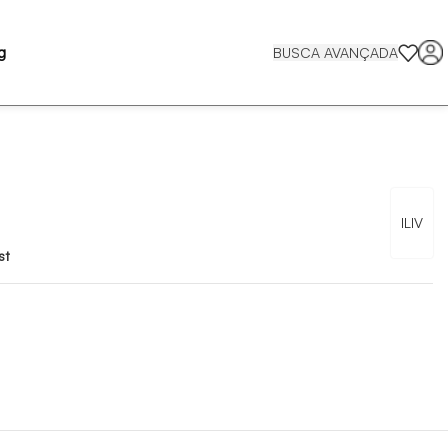
g
BUSCA AVANÇADA
ILIV
st