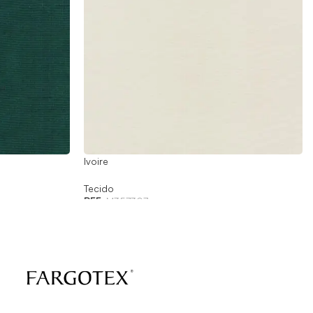
Ivoire
Tecido
REF:
M357307