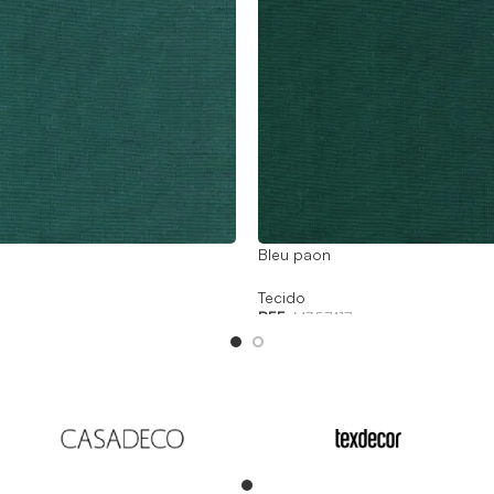
Bleu paon
Tecido
REF:
M357417