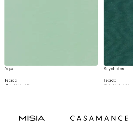
Aqua
Seychelles
Tecido
Tecido
REF:
M357619
REF:
M357316