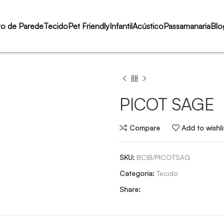
to de Parede
Tecido
Pet Friendly
Infantil
Acústico
Passamanaria
Blo
PICOT SAGE
Compare
Add to wishli
SKU:
BCIB/PICOTSAG
Categoria:
Tecido
Share: