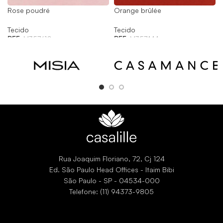
Rose poudré
Orange brûlée
Tecido
Tecido
REF:
M357610
REF:
M357444
Rua Joaquim Floriano, 72, Cj 124
Ed. São Paulo Head Offices - Itaim Bibi
São Paulo - SP - 04534-000
Telefone: (11) 94373-9805