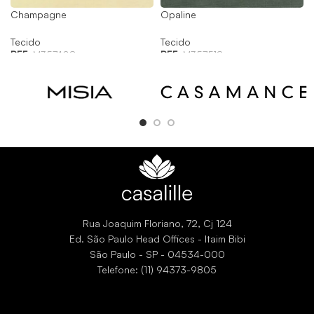
Champagne
Opaline
Tecido
Tecido
REF:
M357408
REF:
M357518
Rua Joaquim Floriano, 72, Cj 124
Ed. São Paulo Head Offices - Itaim Bibi
São Paulo - SP - 04534-000
Telefone: (11) 94373-9805