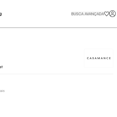
g
BUSCA AVANÇADA
st
ais