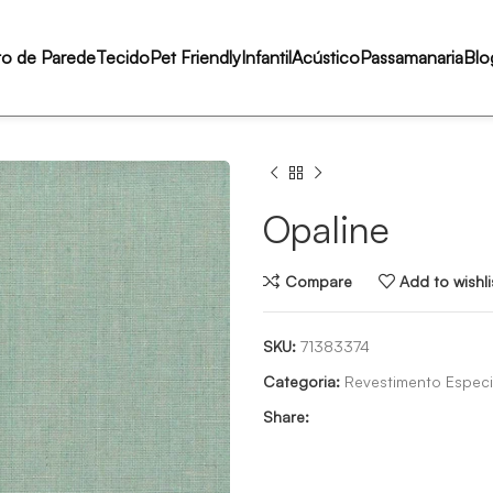
to de Parede
Tecido
Pet Friendly
Infantil
Acústico
Passamanaria
Blo
Opaline
Compare
Add to wishli
SKU:
71383374
Categoria:
Revestimento Especi
Share: