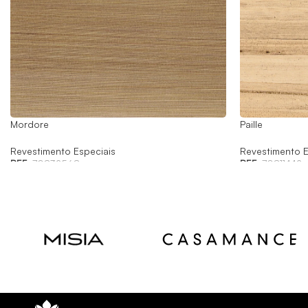
Mordore
Paille
Revestimento Especiais
Revestimento E
REF:
70832568
REF:
70811442
Read
Read