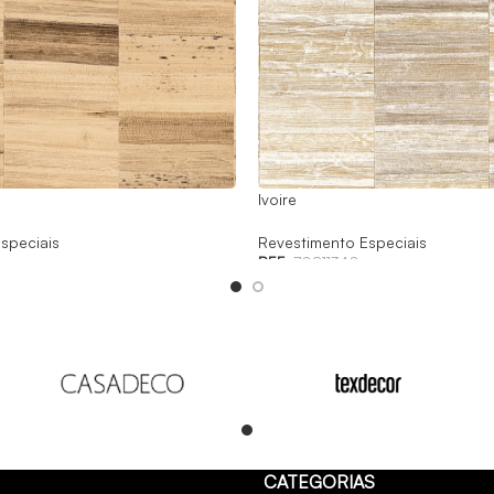
Ivoire
speciais
Revestimento Especiais
REF:
70811340
Read
CATEGORIAS