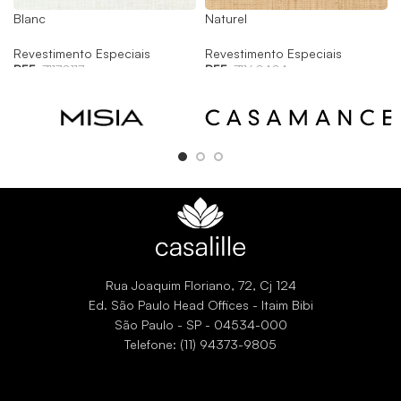
Blanc
Naturel
Revestimento Especiais
Revestimento Especiais
REF:
71170117
REF:
71160404
Rua Joaquim Floriano, 72, Cj 124
Ed. São Paulo Head Offices - Itaim Bibi
São Paulo - SP - 04534-000
Telefone: (11) 94373-9805