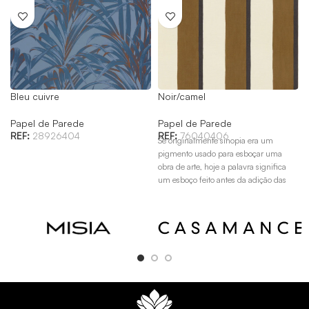
Bleu cuivre
Noir/camel
Papel de Parede
Papel de Parede
REF:
28926404
REF:
76040406
Se originalmente sinopia era um
pigmento usado para esboçar uma
obra de arte, hoje a palavra significa
um esboço feito antes da adição das
cores. Desenvolvido e pintado à mão
livre pelo nosso estúdio de design,
Sinopia está disponível em cinco cores.
O desenho representa uma coleção de
listras cujas irregularidades se
harmonizam lindamente com o grão
do papel.