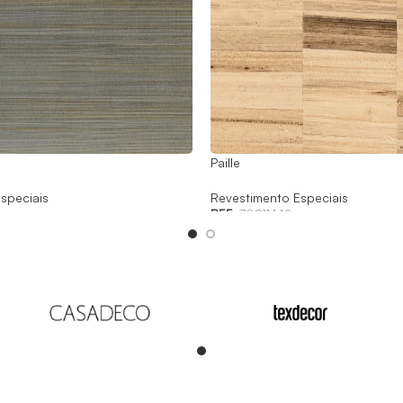
Paille
speciais
Revestimento Especiais
REF:
70811442
Read