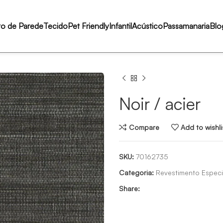
to de Parede
Tecido
Pet Friendly
Infantil
Acústico
Passamanaria
Blo
Noir / acier
Compare
Add to wishli
SKU:
70162735
Categoria:
Revestimento Especi
Share: