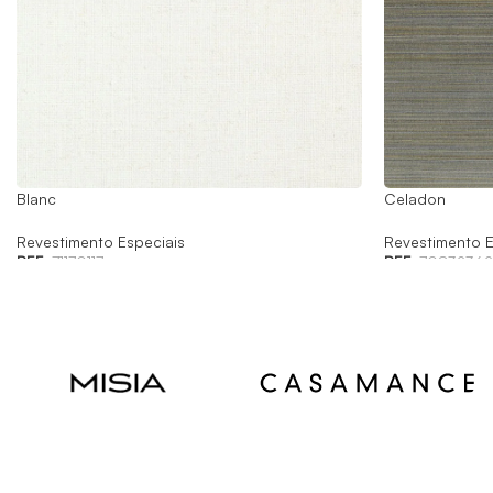
Blanc
Celadon
Revestimento Especiais
Revestimento E
REF:
71170117
REF:
70832362
Read
Read