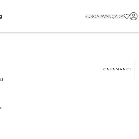
g
BUSCA AVANÇADA
st
ais