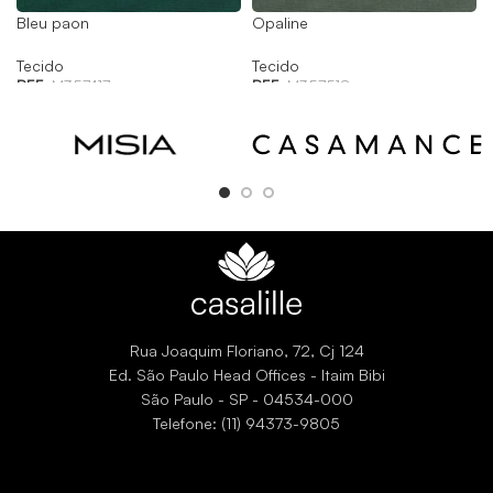
Bleu paon
Opaline
Tecido
Tecido
REF:
M357417
REF:
M357518
Rua Joaquim Floriano, 72, Cj 124
Ed. São Paulo Head Offices - Itaim Bibi
São Paulo - SP - 04534-000
Telefone: (11) 94373-9805