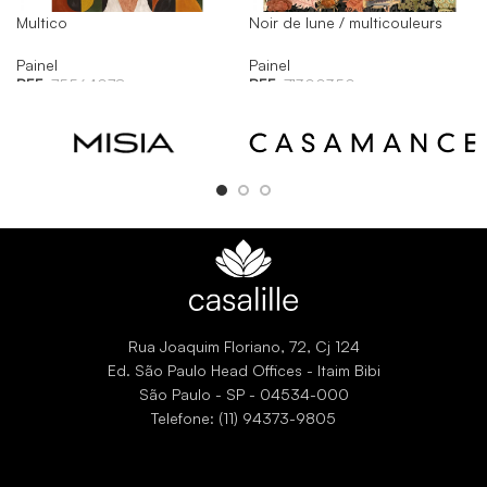
Multico
Noir de lune / multicouleurs
Painel
Painel
REF:
75564078
REF:
71300350
Rua Joaquim Floriano, 72, Cj 124
Ed. São Paulo Head Offices - Itaim Bibi
São Paulo - SP - 04534-000
Telefone: (11) 94373-9805