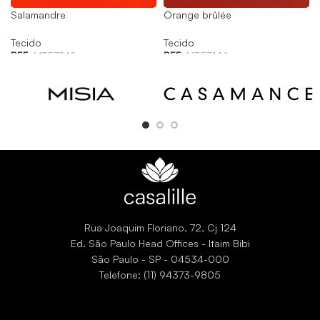
Salamandre
Orange brûlée
Tecido
Tecido
REF:
M357242
REF:
M357444
Rua Joaquim Floriano, 72, Cj 124
Ed. São Paulo Head Offices - Itaim Bibi
São Paulo - SP - 04534-000
Telefone: (11) 94373-9805