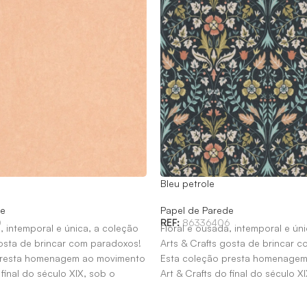
Bleu petrole
de
Papel de Parede
0
REF:
86336406
, intemporal e única, a coleção
Floral e ousada, intemporal e ún
gosta de brincar com paradoxos!
Arts & Crafts gosta de brincar 
presta homenagem ao movimento
Esta coleção presta homenage
 final do século XIX, sob o
Art & Crafts do final do século X
illiam Morris.
patrocínio de William Morris.