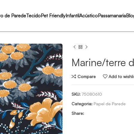
to de Parede
Tecido
Pet Friendly
Infantil
Acústico
Passamanaria
Blo
Marine/terre 
Compare
Add to wishli
SKU:
75080610
Categoria:
Papel de Parede
Share: