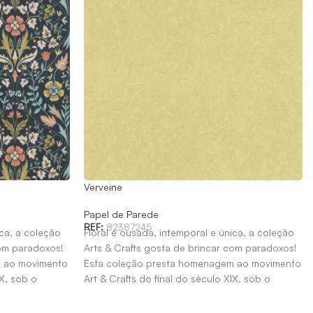
Verveine
Papel de Parede
REF:
82387245
ica, a coleção
Floral e ousada, intemporal e única, a coleção
com paradoxos!
Arts & Crafts gosta de brincar com paradoxos!
m ao movimento
Esta coleção presta homenagem ao movimento
IX, sob o
Art & Crafts do final do século XIX, sob o
patrocínio de William Morris.