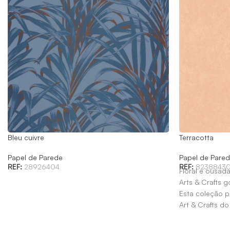
Bleu cuivre
Terracotta
Papel de Parede
Papel de Pare
REF:
28926404
REF:
8238843
Floral e ousada
Arts & Crafts 
Esta coleção 
Art & Crafts do
patrocínio de W