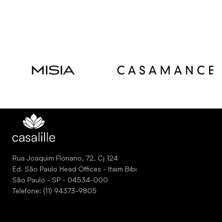
Read
Read
more
more
Rua Joaquim Floriano, 72, Cj 124
Ed. São Paulo Head Offices - Itaim Bibi
São Paulo - SP - 04534-000
Telefone: (11) 94373-9805