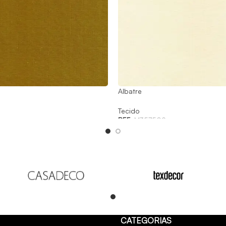
Albatre
Tecido
REF:
M357509
Read
CATEGORIAS