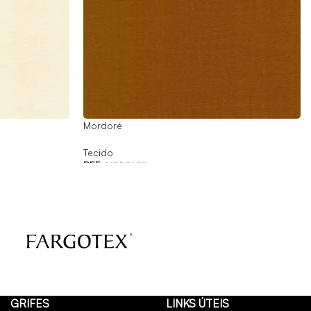
Mordoré
Tecido
REF:
M357637
GRIFES
LINKS ÚTEIS