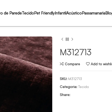
to de Parede
Tecido
Pet Friendly
Infantil
Acústico
Passamanaria
Blo
M312713
Compare
Add to wishli
SKU:
M312713
Categoria:
Tecido
Share: