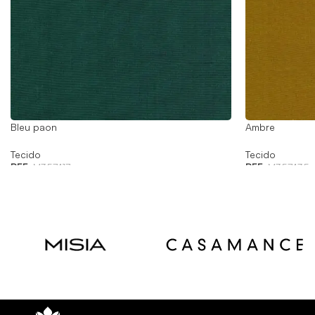
Bleu paon
Ambre
Tecido
Tecido
REF:
M357417
REF:
M357435
Read
Read