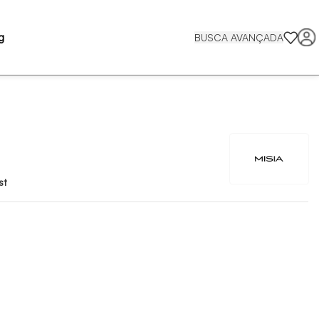
g
BUSCA AVANÇADA
st