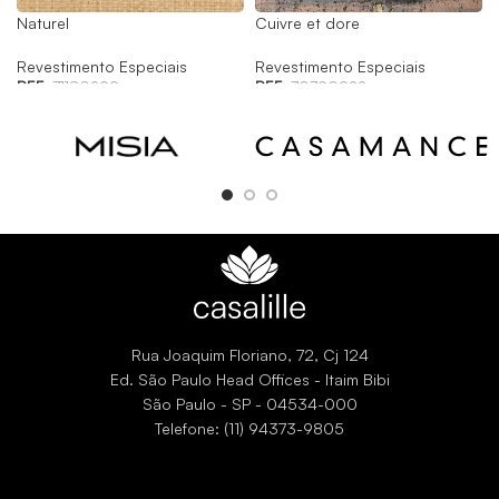
Naturel
Cuivre et dore
Revestimento Especiais
Revestimento Especiais
REF:
71180299
REF:
70790922
Rua Joaquim Floriano, 72, Cj 124
Ed. São Paulo Head Offices - Itaim Bibi
São Paulo - SP - 04534-000
Telefone: (11) 94373-9805