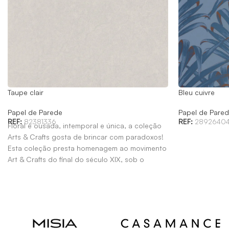
Taupe clair
Bleu cuivre
Papel de Parede
Papel de Pare
REF:
82381336
REF:
2892640
Floral e ousada, intemporal e única, a coleção
Arts & Crafts gosta de brincar com paradoxos!
Esta coleção presta homenagem ao movimento
Art & Crafts do final do século XIX, sob o
patrocínio de William Morris.