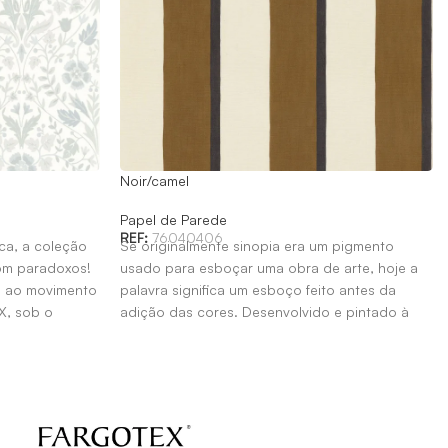
Noir/camel
Papel de Parede
REF:
76040406
ica, a coleção
Se originalmente sinopia era um pigmento
com paradoxos!
usado para esboçar uma obra de arte, hoje a
m ao movimento
palavra significa um esboço feito antes da
IX, sob o
adição das cores. Desenvolvido e pintado à
mão livre pelo nosso estúdio de design,
Sinopia está disponível em cinco cores. O
desenho representa uma coleção de listras
cujas irregularidades se harmonizam
lindamente com o grão do papel.