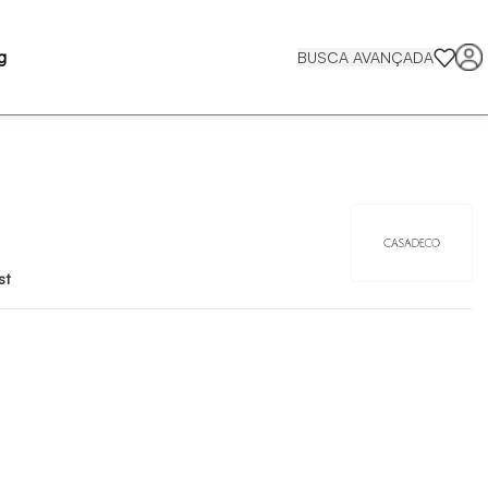
g
BUSCA AVANÇADA
st