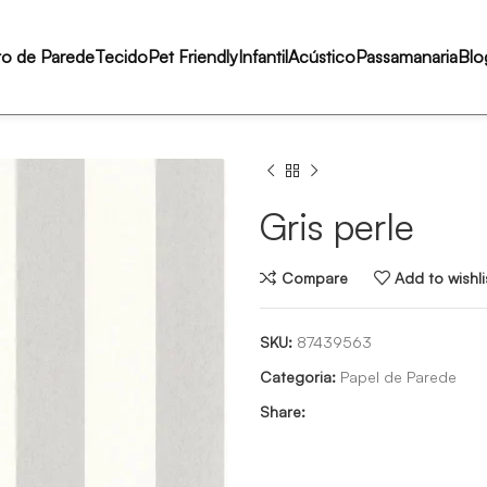
to de Parede
Tecido
Pet Friendly
Infantil
Acústico
Passamanaria
Blo
Gris perle
Compare
Add to wishli
SKU:
87439563
Categoria:
Papel de Parede
Share: