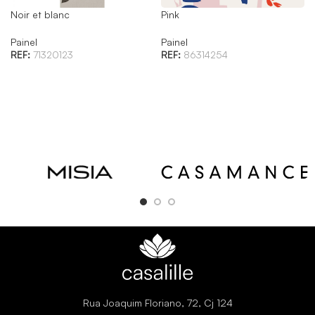
Noir et blanc
Pink
Painel
Painel
REF:
71320123
REF:
86314254
Rua Joaquim Floriano, 72, Cj 124