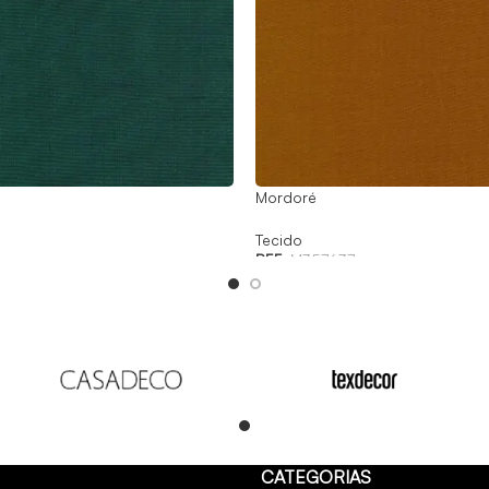
Mordoré
Tecido
REF:
M357637
Read
CATEGORIAS