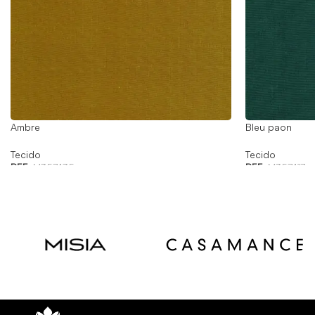
Ambre
Bleu paon
Tecido
Tecido
REF:
M357435
REF:
M357417
Read
Read