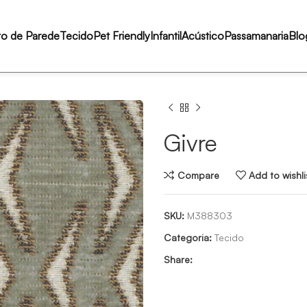
to de Parede
Tecido
Pet Friendly
Infantil
Acústico
Passamanaria
Blo
Givre
Compare
Add to wishli
SKU:
M388303
Categoria:
Tecido
Share: