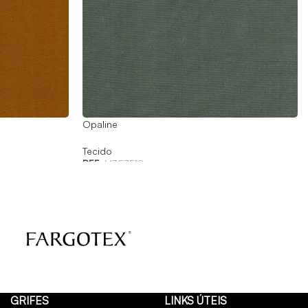
Opaline
Tecido
REF:
M357518
GRIFES
LINKS ÚTEIS