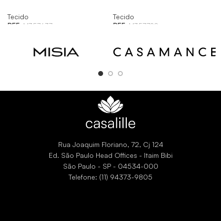
Tecido
Tecido
REF:
M357637
REF:
M357729
Rua Joaquim Floriano, 72, Cj 124
Ed. São Paulo Head Offices - Itaim Bibi
São Paulo - SP - 04534-000
Telefone: (11) 94373-9805