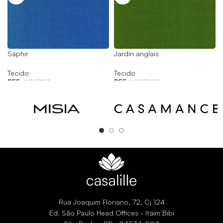
Saphir
Jardin anglais
Tecido
Tecido
REF:
M357123
REF:
M357830
Rua Joaquim Floriano, 72, Cj 124
Ed. São Paulo Head Offices - Itaim Bibi