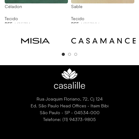
Céladon
Sable
Tecido
Tecido
REF:
M357114
REF:
M357206
Rua Joaquim Floriano, 72, Cj 124
Ed. São Paulo Head Offices - Itaim Bibi
São Paulo - SP - 04534-000
Telefone: (11) 94373-9805