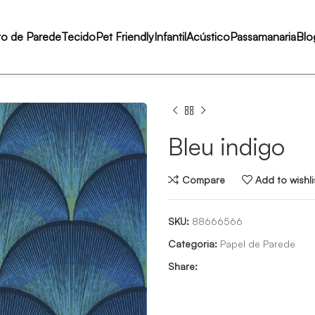
to de Parede
Tecido
Pet Friendly
Infantil
Acústico
Passamanaria
Blo
Bleu indigo
Compare
Add to wishli
SKU:
88666566
Categoria:
Papel de Parede
Share: