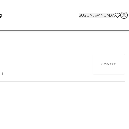
g
BUSCA AVANÇADA
st