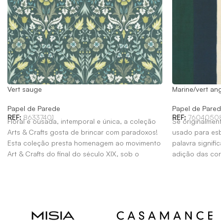
Vert sauge
Marine/vert ang
Papel de Parede
Papel de Pare
REF:
86337401
REF:
7604050
Floral e ousada, intemporal e única, a coleção
Se originalmen
Arts & Crafts gosta de brincar com paradoxos!
usado para esb
Esta coleção presta homenagem ao movimento
palavra signifi
Art & Crafts do final do século XIX, sob o
adição das cor
patrocínio de William Morris.
mão livre pelo
Sinopia está d
desenho repres
cujas irregula
lindamente com