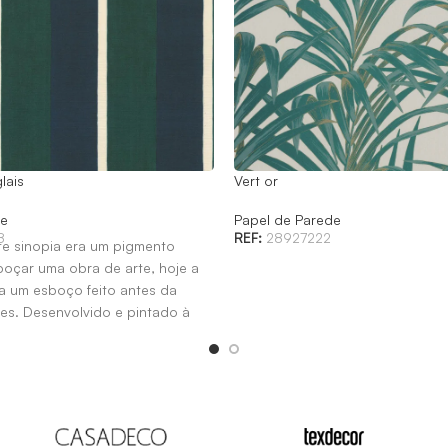
lais
Vert or
de
Papel de Parede
8
REF:
28927222
te sinopia era um pigmento
oçar uma obra de arte, hoje a
ca um esboço feito antes da
es. Desenvolvido e pintado à
 nosso estúdio de design,
isponível em cinco cores. O
enta uma coleção de listras
ridades se harmonizam
 o grão do papel.