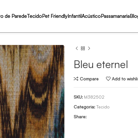
to de Parede
Tecido
Pet Friendly
Infantil
Acústico
Passamanaria
Blo
Bleu eternel
Compare
Add to wishli
SKU:
M382502
Categoria:
Tecido
Share: