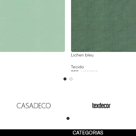
Lichen bleu
Tecido
REF:
M357913
Read
CATEGORIAS