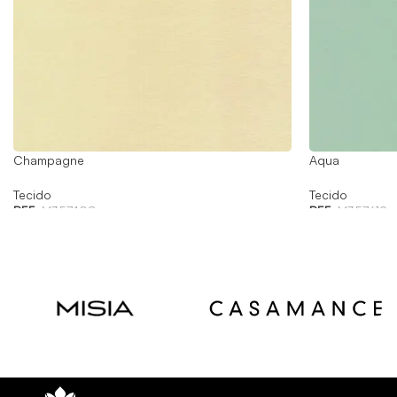
Champagne
Aqua
Tecido
Tecido
REF:
M357408
REF:
M357619
Read
Read