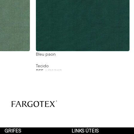
Bleu paon
Tecido
REF:
M357417
GRIFES
LINKS ÚTEIS