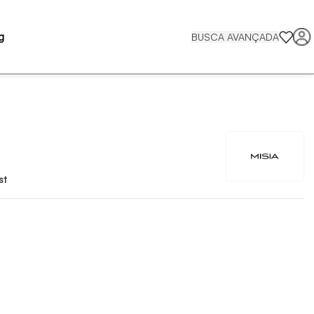
g
BUSCA AVANÇADA
st