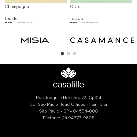
Champagne
Givre
Tecido
Tecido
REF:
M357408
REF:
M357720
Rua Joaquim Floriano, 72, Cj 124
Ed. São Paulo Head Offices - Itaim Bibi
São Paulo - SP - 04534-000
Telefone: (11) 94373-9805