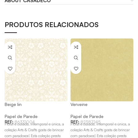
ABOUT CASADECO
PRODUTOS RELACIONADOS
Beige lin
Verveine
Papel de Parede
Papel de Parede
REF:
86331004
REF:
82387245
Floral e ousada, intemporal e única, a
Floral e ousada, intemporal e única, a
coleção Arts & Crafts gosta de brincar
coleção Arts & Crafts gosta de brincar
com paradoxos! Esta coleção presta
com paradoxos! Esta coleção presta