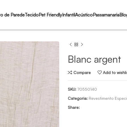
to de Parede
Tecido
Pet Friendly
Infantil
Acústico
Passamanaria
Blo
Blanc argent
Compare
Add to wishli
SKU:
70550140
Categoria:
Revestimento Especi
Share: