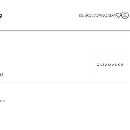
g
BUSCA AVANÇADA
st
ais