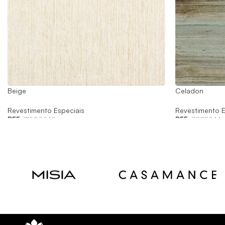
Beige
Celadon
Revestimento Especiais
Revestimento E
REF:
71200249
REF:
70811544
Read
Read