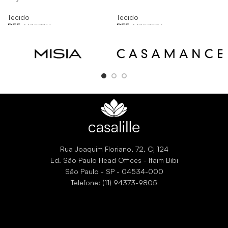
Tecido
Tecido
REF:
M357316
REF:
M357536
Rua Joaquim Floriano, 72, Cj 124
Ed. São Paulo Head Offices - Itaim Bibi
São Paulo - SP - 04534-000
Telefone: (11) 94373-9805