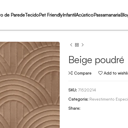
to de Parede
Tecido
Pet Friendly
Infantil
Acústico
Passamanaria
Blo
Beige poudré
Compare
Add to wishli
SKU:
71520214
Categoria:
Revestimento Especi
Share: