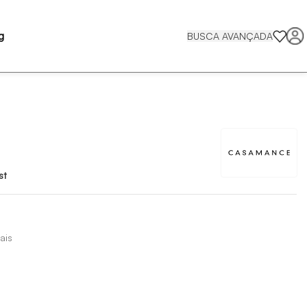
g
BUSCA AVANÇADA
st
ais