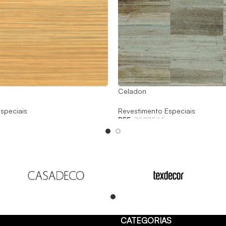
Celadon
speciais
Revestimento Especiais
REF:
70811544
Read
CATEGORIAS