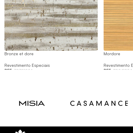
Bronze et dore
Mordore
Revestimento Especiais
Revestimento E
REF:
70791024
REF:
70941954
Read
Read