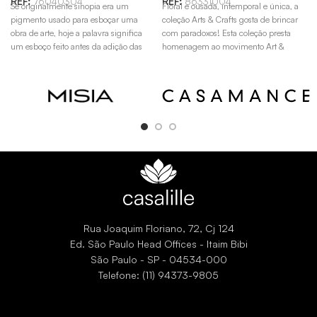
REF:
76040304
REF:
86331004
Se originalmente sinopia era um
Floral e ousada, intemporal e única, a
pigmento usado para esboçar uma
coleção Arts & Crafts gosta de brincar
obra de arte, hoje a palavra significa
com paradoxos! Esta coleção presta
um esboço feito antes da adição das
homenagem ao movimento Art &
cores. Desenvolvido e pintado à mão
Crafts do final do século XIX, sob o
livre pelo nosso estúdio de design,
patrocínio de William Morris.
Sinopia está disponível em cinco cores.
O desenho representa uma coleção de
listras cujas irregularidades se
harmonizam lindamente com o grão
do papel.
Rua Joaquim Floriano, 72, Cj 124
Ed. São Paulo Head Offices - Itaim Bibi
São Paulo - SP - 04534-000
Telefone: (11) 94373-9805